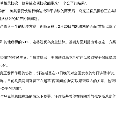
草相关协议，他希望这项协议能带来“一个公平的结果”。
裁者”，称其需要快速行动达成和平协议的两天后，乌克兰官员据称正在与
凯洛格讨论矿产协议问题。
产收入一半的初步方案，但随后称，2月20日与凯洛格的会面“重新点燃
和其他所得的50%，这将违反乌克兰法律。基辅方面则提出修改这一方
世纪前的殖民主义。” 报道指出，美国获取乌克兰矿产以换取安全保障缔
环”。
够真正发挥作用的协议，”泽连斯基在21日晚间对全国发表的每日讲话中说
还称，目前乌美两国官员正在起草“两国间的协议”以增强双方的关系。他强
个公平的结果”。
与乌克兰总统在场的情况下签署。泽连斯基希望在特朗普与俄罗斯总统普