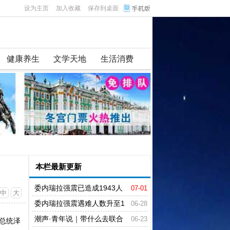
设为主页
加入收藏
保存到桌面
健康养生
文学天地
生活消费
本栏最新更新
委内瑞拉强震已造成1943人
07-01
中
大
遇难
委内瑞拉强震遇难人数升至1
06-28
430人
潮声·青年说｜带什么去联合
06-23
兰总统泽