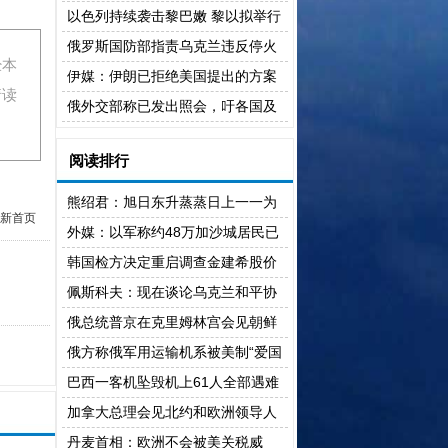
致超3000人死亡
以色列持续袭击黎巴嫩 黎以拟举行
新一轮会谈
俄罗斯国防部指责乌克兰违反停火
经本
安排
伊媒：伊朗已拒绝美国提出的方案
请读
俄外交部称已发出照会，吁各国及
时从基辅撤离人员
阅读排行
熊绍君：旭日东升蒸蒸日上一一为
新首页
滇池湖畔庄园而作
外媒：以军称约48万加沙城居民已
撤往加沙地带南部
韩国检方决定重启调查金建希股价
操纵案
佩斯科夫：现在谈论乌克兰和平协
议即将达成为时尚早
俄总统普京在克里姆林宫会见朝鲜
外务相崔善姬
俄方称俄军用运输机系被美制“爱国
者”导弹击落
巴西一客机坠毁机上61人全部遇难
加拿大总理会见北约和欧洲领导人
致力于深化合作
丹麦首相：欧洲不会被美关税威