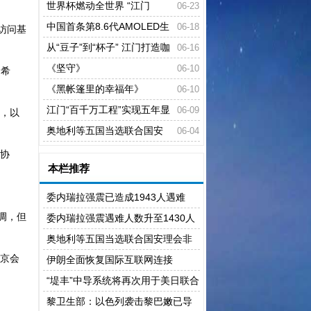
国
世界杯燃动全世界 “江门
06-23
造”闪耀美加墨
中国首条第8.6代AMOLED生
06-18
访问基
产线在成都高新区量产
从“豆子”到“杯子” 江门打造咖
06-16
啡产业全链条体系
《坚守》
06-10
了希
《黑帐篷里的幸福年》
06-10
江门“百千万工程”实现五年显
06-09
案，以
著变化行动方案出炉
奥地利等五国当选联合国安
06-04
理会非常任理事国
结协
本栏推荐
。
委内瑞拉强震已造成1943人遇难
调，但
委内瑞拉强震遇难人数升至1430人
奥地利等五国当选联合国安理会非
京会
常任理事国
伊朗全面恢复国际互联网连接
“堤丰”中导系统将再次用于美日联合
演习
黎卫生部：以色列袭击黎巴嫩已导