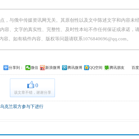
，与俄中传媒资讯网无关。其原创性以及文中陈述文字和内容未
内容、文字的真实性、完整性、及时性本站不作任何保证或承诺，
。如有稿件内容、版权等问题请联系1076840696@qq.com。
分享到：
微信
新浪微博
腾讯微博
QQ空间
腾讯朋友
百度
0
该文章不错，谢谢分享
乌克兰双方参与下进行