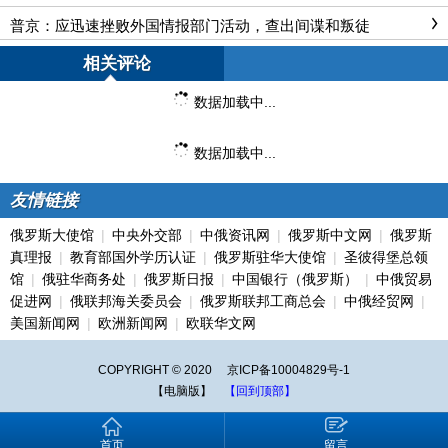
普京：应迅速挫败外国情报部门活动，查出间谍和叛徒
相关评论
数据加载中...
数据加载中...
友情链接
俄罗斯大使馆
|
中央外交部
|
中俄资讯网
|
俄罗斯中文网
|
俄罗斯
真理报
|
教育部国外学历认证
|
俄罗斯驻华大使馆
|
圣彼得堡总领
馆
|
俄驻华商务处
|
俄罗斯日报
|
中国银行（俄罗斯）
|
中俄贸易
促进网
|
俄联邦海关委员会
|
俄罗斯联邦工商总会
|
中俄经贸网
|
美国新闻网
|
欧洲新闻网
|
欧联华文网
COPYRIGHT © 2020
京ICP备10004829号-1
【电脑版】
【回到顶部】
首页
留言