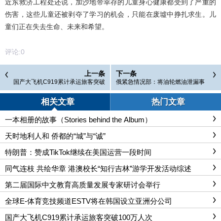
近东救济工程处还说，加沙地带幸存的儿童身心健康都受到了严重的
伤害，这些儿童还被剥夺了学习的机会，只能在废墟中挣扎求生。儿
童们正在失去生命、未来和希望。
评论:
0
上一条
下一条
国产大飞机C919累计承运旅客突破
俄紧急情况部：将油轮燃油泄漏事
100万人次
件列为联邦级紧急情况
相关文章
热门文章
一本相册的故事（Stories behind the Album）
天时地利人和 侨都的“城”与“诚”
特朗普：赞成TikTok继续在美国运营一段时间
同气连枝 共绘华章 港澳校长“知行吉林”游学开发活动综述
第二届国际中文教育高质量发展专家研讨会举行
全球E-体育竞技频道ESTV将在韩国设立亚洲分公司
国产大飞机C919累计承运旅客突破100万人次