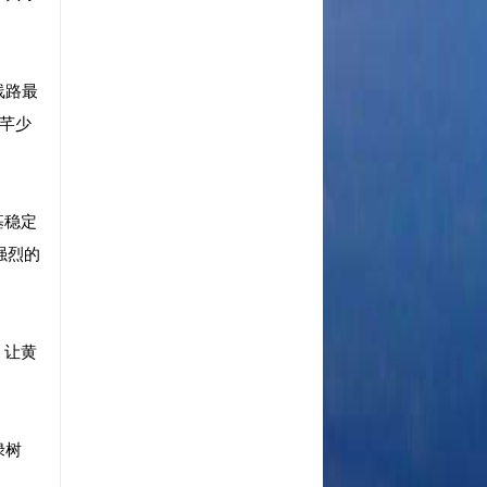
线路最
芊少
基稳定
强烈的
，让黄
绿树