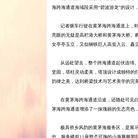
海跨海通道海域段采用“碧波游龙”的设计
记者驱车行驶在黄茅海跨海通道上，时
亮眼的无疑是高栏港大桥和黄茅海大桥。桥
女亭亭玉立，又似钢铁巨人高耸入云、矗
从远处望去，整个跨海通道起伏连绵、身
坚固，塔柱灵动柔美，塔顶设计成独特的
韵律之美，达到桥梁技术与艺术美学的完
在黄茅海跨海通道沿途，还随处可见白鹭
茅海跨海通道增添了一抹瑰丽的生态亮色
极具侨乡风韵的黄茅海服务区，是展示
中，服务楼前11座憨态可掬的小海豚雕塑