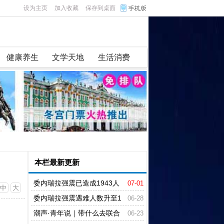
设为主页
加入收藏
保存到桌面
健康养生
文学天地
生活消费
本栏最新更新
委内瑞拉强震已造成1943人
07-01
中
大
遇难
委内瑞拉强震遇难人数升至1
06-28
430人
潮声·青年说｜带什么去联合
06-23