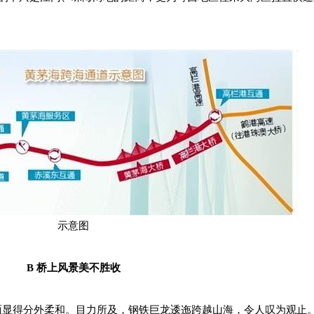
示意图
B 桥上风景美不胜收
显得分外柔和。目力所及，钢铁巨龙逶迤跨越山海，令人叹为观止