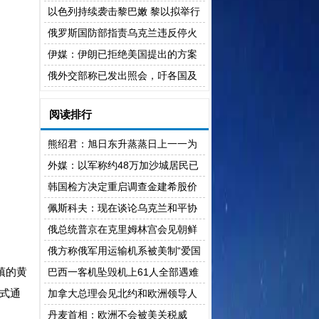
致超3000人死亡
以色列持续袭击黎巴嫩 黎以拟举行
新一轮会谈
俄罗斯国防部指责乌克兰违反停火
安排
伊媒：伊朗已拒绝美国提出的方案
俄外交部称已发出照会，吁各国及
时从基辅撤离人员
阅读排行
熊绍君：旭日东升蒸蒸日上一一为
滇池湖畔庄园而作
外媒：以军称约48万加沙城居民已
撤往加沙地带南部
韩国检方决定重启调查金建希股价
操纵案
佩斯科夫：现在谈论乌克兰和平协
议即将达成为时尚早
俄总统普京在克里姆林宫会见朝鲜
外务相崔善姬
俄方称俄军用运输机系被美制“爱国
者”导弹击落
镇的黄
巴西一客机坠毁机上61人全部遇难
正式通
加拿大总理会见北约和欧洲领导人
致力于深化合作
丹麦首相：欧洲不会被美关税威