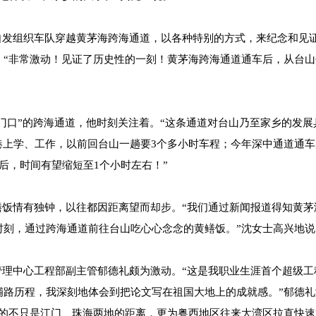
发组织车队穿越黄茅海跨海通道，以各种特别的方式，来纪念和见
：“非常激动！见证了历史性的一刻！黄茅海跨海通道通车后，从台山
口”的跨海通道，他时刻关注着。“这条通道对台山乃至家乡的发展
港上学、工作，以前回台山一趟要3个多小时车程；今年深中通道通车
后，时间有望缩短至1个小时左右！”
情有独钟，以往都因距离望而却步。“我们通过新闻报道得知黄茅
时刻，通过跨海通道前往台山吃心心念念的黄鳝饭。”沈女士高兴地说
中心工程部副主管郁德礼颇为激动。“这是我职业生涯首个超级工
铺路历程，我深刻地体会到把论文写在祖国大地上的成就感。”郁德礼
近的不只是江门、珠海两地的距离，更为粤西地区往来大湾区拉直快速