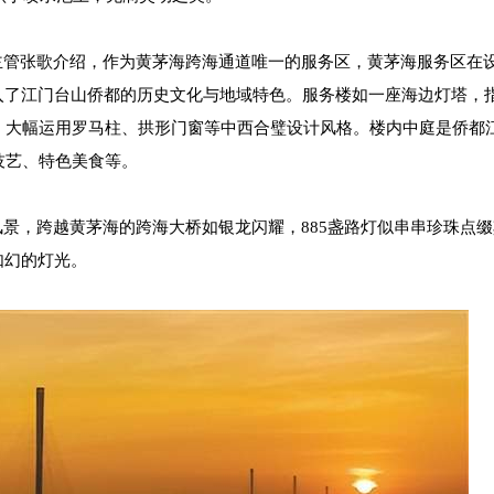
管张歌介绍，作为黄茅海跨海通道唯一的服务区，黄茅海服务区在
入了江门台山侨都的历史文化与地域特色。服务楼如一座海边灯塔，
，大幅运用罗马柱、拱形门窗等中西合璧设计风格。楼内中庭是侨都
技艺、特色美食等。
，跨越黄茅海的跨海大桥如银龙闪耀，885盏路灯似串串珍珠点缀
如幻的灯光。