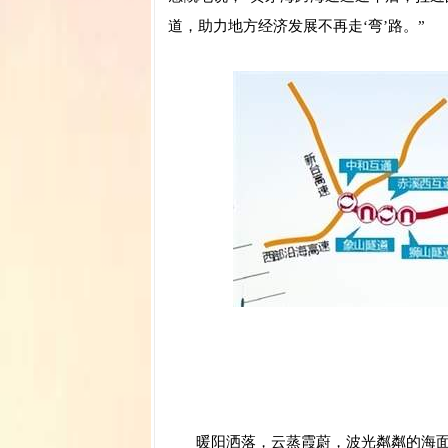
道，助力地方经济发展不再走‘弯’路。”
暖阳洒落，云蒸霞蔚，波光粼粼的海面