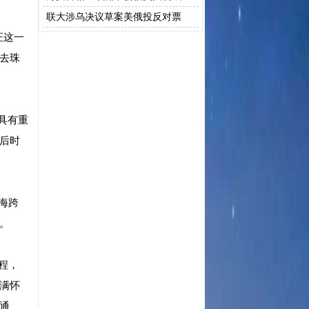
胁“勒索”
联大涉乌决议草案美俄投反对票
证这一
去珠
具有重
后时
海跨
。
程，
满怀
通