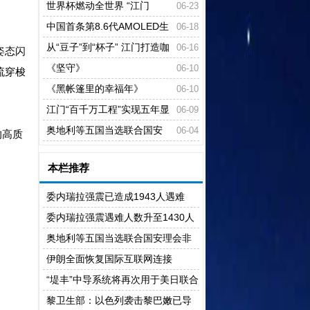
国
世界杯燃动全世界 “江门
06-23
造”闪耀美加墨
中国首条第8.6代AMOLED生
06-18
产线在成都高新区量产
从“豆子”到“杯子” 江门打造咖
06-16
姿态闪
啡产业全链条体系
《坚守》
06-10
流穿梭
《黑帐篷里的幸福年》
06-10
江门“百千万工程”实现五年显
06-09
著变化行动方案出炉
奥地利等五国当选联合国安
06-04
的高质
理会非常任理事国
本栏推荐
委内瑞拉强震已造成1943人遇难
委内瑞拉强震遇难人数升至1430人
奥地利等五国当选联合国安理会非
常任理事国
伊朗全面恢复国际互联网连接
“堤丰”中导系统将再次用于美日联合
演习
黎卫生部：以色列袭击黎巴嫩已导