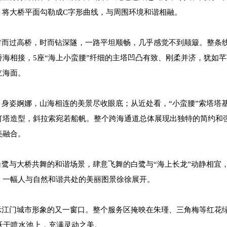
，将大桥平面勾勒成C字形曲线，与周围环境和谐相融。
而过高桥，时而钻深隧，一路平坦顺畅，几乎感觉不到颠簸。整条
海相接，5座“海上小蛮腰”纤细的主塔凹凸有致、刚柔并济，犹如芊
立海面。
姿婀娜，山海相连的美景尽收眼底；从近处看，“小蛮腰”索塔塔
灯塔造型，斜拉索宛若船帆。整个跨海通道总体展现出独特的简约和
美融合。
与大桥共舞的和谐场景，肆意飞舞的白鹭与“海上长龙”动静相宜
，一幅人与自然和谐共处的美丽图景徐徐展开。
江门城市形象的又一窗口。整个服务区掩映在朱瑾、三角梅等红花
跃于喷水池上，充满灵动之美。