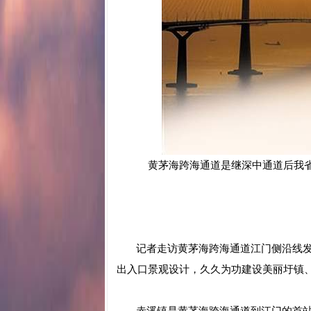
黄茅海跨海通道是继深中通道后我
记者走访黄茅海跨海通道江门侧沿线发
出入口景观设计，久久为功建设美丽圩镇、