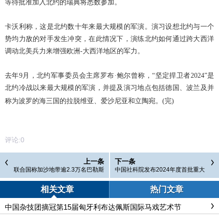
等待批准加入北约的瑞典将悉数参加。
卡沃利称，这是北约数十年来最大规模的军演。演习设想北约与一个
势均力敌的对手发生冲突，在此情况下，演练北约如何通过跨大西洋
调动北美兵力来增强欧洲-大西洋地区的军力。
去年9月，北约军事委员会主席罗布·鲍尔曾称，“坚定捍卫者2024”是
北约冷战以来最大规模的军演，并提及演习地点包括德国、波兰及并
称为波罗的海三国的拉脱维亚、爱沙尼亚和立陶宛。(完)
评论:
0
上一条
下一条
联合国称加沙地带逾2.3万名巴勒斯
中国社科院发布2024年度首批重大
坦人死亡
成果
相关文章
热门文章
中国杂技团摘冠第15届匈牙利布达佩斯国际马戏艺术节