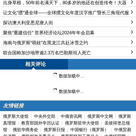
出身草根，50年前名满天下，80多岁的他还在创造传奇！大器
终成，被誉为当代诗、书、画三绝——旭宇先生
让文化“掼”通全球——全球掼文化年度汉字推广暨长三角现代服
务业掼牌邀请赛在南京举办
探访澳大利亚悉尼唐人街
聚焦“重建信任” 世界经济论坛2024年年会启幕
海南与俄罗斯“萌娃”在黑龙江共赴冰雪之约
联合国称加沙地带逾2.3万名巴勒斯坦人死亡
相关评论
数据加载中...
数据加载中...
友情链接
俄罗斯大使馆
|
中央外交部
|
中俄资讯网
|
俄罗斯中文网
|
俄罗斯
真理报
|
教育部国外学历认证
|
俄罗斯驻华大使馆
|
圣彼得堡总领
馆
|
俄驻华商务处
|
俄罗斯日报
|
中国银行（俄罗斯）
|
中俄贸易