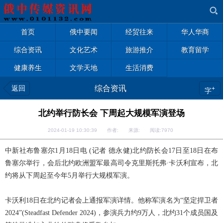
首页
俄中要闻
经贸往来
华人华商
综合资讯
文化艺术
旅游推介
教育留学
健康养生
文学天地
生活消费
返回
综合资讯
+
字
北约举行防长会 下周起大规模军演登场
2024-01-19 10:30:39 作者: 来源: 阅读:
7970
中新社布鲁塞尔1月18日电 (记者 德永健)北约防长会17日至18日在布
鲁塞尔举行，会后北约欧洲盟军最高司令克里斯托弗·卡沃利宣布，北
约将从下周起至今年5月举行大规模军演。
卡沃利18日在北约记者会上通报军演详情。他称军演名为“坚定捍卫者
2024”(Steadfast Defender 2024)，参演兵力约9万人，北约31个成员国及