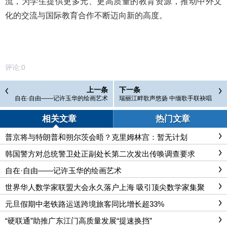
流，为学生提供更多元、更高质量的教育资源，推动中外文
化的交流与国际教育合作不断迈向新的高度。
评论:
0
上一条
下一条
自在·自由——记许玉华的绘画艺术
瑞丽江畔歌声悠扬 中缅歌手联袂唱
响“胞波”情
相关文章
热门文章
普京将与特朗普和朔尔茨会晤？克里姆林宫：暂无计划
韩国警方对总统警卫处正副处长第二次发出传唤调查要求
自在·自由——记许玉华的绘画艺术
世界华人数学家联盟大会永久落户上海 吸引顶尖数学家集聚
元旦假期中老铁路运送跨境旅客同比增长超33%
“硬联通”助推广东江门高质量发展“提速换挡”