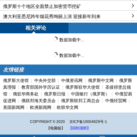
俄罗斯十个地区全面禁止加密货币挖矿
澳大利亚悉尼跨年烟花秀绚丽上演 迎接新年到来
相关评论
数据加载中...
数据加载中...
友情链接
俄罗斯大使馆
|
中央外交部
|
中俄资讯网
|
俄罗斯中文网
|
俄罗斯
真理报
|
教育部国外学历认证
|
俄罗斯驻华大使馆
|
圣彼得堡总领
馆
|
俄驻华商务处
|
俄罗斯日报
|
中国银行（俄罗斯）
|
中俄贸易
促进网
|
俄联邦海关委员会
|
俄罗斯联邦工商总会
|
中俄经贸网
|
美国新闻网
|
欧洲新闻网
|
欧联华文网
COPYRIGHT © 2020
京ICP备10004829号-1
【电脑版】
【回到顶部】