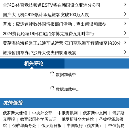
全球E-体育竞技频道ESTV将在韩国设立亚洲分公司
国产大飞机C919累计承运旅客突破100万人次
普京：应迅速挫败外国情报部门活动，查出间谍和叛徒
2024费瓦论坛19日在尼泊尔博克拉费瓦湖畔举行
黄茅海跨海通道正式通车试运营 江门至珠海车程缩短至约30分
钟
旅法侨团举办卢沙野大使夫妇欢送晚宴
相关评论
数据加载中...
数据加载中...
友情链接
俄罗斯大使馆
|
中央外交部
|
中俄资讯网
|
俄罗斯中文网
|
俄罗斯
真理报
|
教育部国外学历认证
|
俄罗斯驻华大使馆
|
圣彼得堡总领
馆
|
俄驻华商务处
|
俄罗斯日报
|
中国银行（俄罗斯）
|
中俄贸易