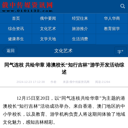
首页
俄中要闻
经贸往来
华人华商
综合资讯
文化艺术
旅游推介
教育留学
健康养生
文学天地
生活消费
返回
文化艺术
+
字
同气连枝 共绘华章 港澳校长“知行吉林”游学开发活动综
述
2024-12-23 17:12:38 作者: 来源:俄中传媒资讯网 阅读:
21294
12月15日至20日，以“同气连枝共绘华章”为主题的港
澳校长“知行吉林”活动成功举办。来自香港、澳门地区的中
小学校长，以及教育、游学机构负责人将这期间体验了地域
文化魅力，感知吉林精彩。