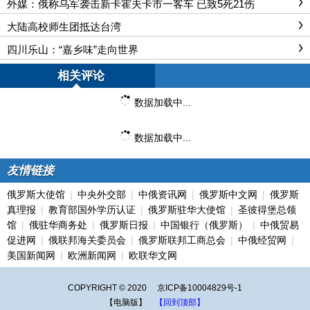
外媒：俄称乌军袭击新卡霍夫卡市一客车 已致5死21伤
大陆高校师生团抵达台湾
四川乐山：“嘉乡味”走向世界
相关评论
数据加载中...
数据加载中...
友情链接
俄罗斯大使馆
|
中央外交部
|
中俄资讯网
|
俄罗斯中文网
|
俄罗斯
真理报
|
教育部国外学历认证
|
俄罗斯驻华大使馆
|
圣彼得堡总领
馆
|
俄驻华商务处
|
俄罗斯日报
|
中国银行（俄罗斯）
|
中俄贸易
促进网
|
俄联邦海关委员会
|
俄罗斯联邦工商总会
|
中俄经贸网
|
美国新闻网
|
欧洲新闻网
|
欧联华文网
COPYRIGHT © 2020
京ICP备10004829号-1
【电脑版】
【回到顶部】