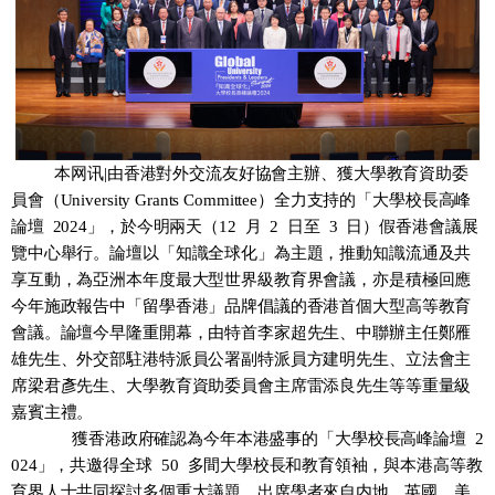
本网讯|由香港對外交流友好協會主辦、獲大學教育資助委
員會（
University Grants Committee
）全力支持的「大學校長高峰
論壇
2024
」，於今明兩天
（
12
月
2
日至
3
日
）
假香港會議展
覽中心舉行。論壇以「知識全球化」為主題，推動知識流通及共
享互動，為亞洲本年度最大型世界級教育界會議，亦是
積極回應
今年施政報告中「留學香港」品牌倡議
的
香港首個大型高等教育
會議。論壇今早隆重開幕，由特首李家超
先生
、中聯辦主任鄭雁
雄
先生
、外交部駐港特派員公署
副特派員
方建明先生、立法會主
席梁君彥先生、大學教育資助委員會主席雷添良先生
等等重量級
嘉賓主禮。
獲
香港政府確認為今年本港盛事的
「大學校長高峰論壇
2
024
」
，共邀得
全球
50
多間大學校長和教育領袖，
與本港高等教
育界
人士
共同探討多個重大議題。出席學者
來自内地、
英國、美