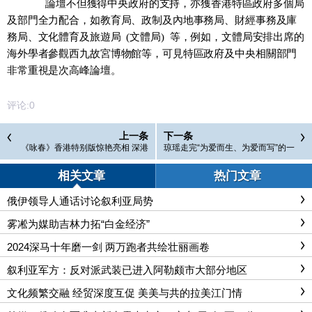
論壇
不但
獲得中央政府的支持，亦獲
香港
特區政府多個局
及部門全力
配合
，如教育局、政制及內地事務局、財經事務及庫
務局、文化體育及旅遊局
(
文體局
)
等
，
例如
，
文體局安排出席的
海外學者參觀西九故宮博物館等
，可
見特區政府
及中央相關部門
非常重視
是次
高峰論壇。
评论:
0
上一条
下一条
《咏春》香港特别版惊艳亮相 深港
琼瑶走完“为爱而生、为爱而写”的一
共传中华文脉
生
相关文章
热门文章
俄伊领导人通话讨论叙利亚局势
雾凇为媒助吉林力拓“白金经济”
2024深马十年磨一剑 两万跑者共绘壮丽画卷
叙利亚军方：反对派武装已进入阿勒颇市大部分地区
文化频繁交融 经贸深度互促 美美与共的拉美江门情