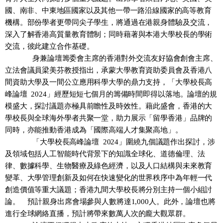
國、南非、中東
地區國家
以及其他一帶一路沿
線國家的高等教育
機構
。
部份
學者
更帶同尖子學生，
將通過
在港親身體驗及交流，
深入
了解香港高質量教育體制；同時藉著與本港大學校長的學術
交流，彼此建立合作基礎。
身兼論壇籌委會主席的香港對外交流友好協會創會主席、
立法會議員梁美芬教授指出，承蒙大學教育資助委員會及香港八
間資助大學及一間公立應用科學大學的鼎力支持，「大學校長高
峰論壇
2024
」
經歷
短短七個月的籌備時間
即得以
落地。論壇的規
模盛大，探討議題亦極具前瞻性及時效性
。藉此盛會，
香港
的大
學校長與全球海外學者共聚一堂，助
力展
示「留學香港」品牌的
同時，
亦能
推動香港成為「國際高端人才集聚高地」。
「大學校長高峰論壇
2024
」
圍繞
九
個議題作出探討，
涉
及領域包括人工智能時代背景下
的知識全球化
、
道德倫理
、
法
律、
數據
科學
、生物醫療及綠色經濟，
以及人口結構與未來教育
變革、大學管理創新及
如
何在快速變化的世界秩序中為年輕一代
創造價值等重大議題；香港九間大學校長
將
分別主持一個小組討
論。
預計親身出席會場參與人數將達
1,000
人。此外，論壇也將
進行全球網絡直播，預計將帶來數萬人次的龐大觀眾群。