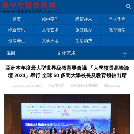
首页
俄中要闻
经贸往来
华人华商
综合资讯
文化艺术
旅游推介
教育留学
健康养生
文学天地
生活消费
返回
文化艺术
+
字
亞洲本年度最大型世界級教育界會議 「大學校長高峰論
壇 2024」舉行 全球 50 多間大學校長及教育領袖出席
2024-12-03 15:36:43 作者:贾建军 来源:俄中传媒资讯网 阅读:
17643