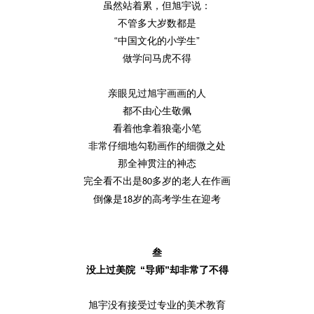
虽然站着累，但旭宇说：
不管多大岁数都是
“中国文化的小学生”
做学问马虎不得
亲眼见过旭宇画画的人
都不由心生敬佩
看着他拿着狼毫小笔
非常仔细地勾勒画作的细微之处
那全神贯注的神态
完全看不出是
多岁的老人在作画
80
倒像是
岁的高考学生在迎考
18
叁
没上过美院
“导师”却非常了不得
旭宇没有接受过专业的美术教育