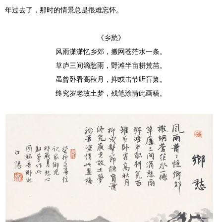
年过去了，那时的情景总是很难忘怀。
《乡愁》
风雨潇潇忆乡郊，搬网苍茫水一条。
草庐三间滴愁雨，野滩半亩耕荒苗。
虽曾卧看高秋月，抑或击节听盲箫。
终究岁老故土梦，残笔涂情此画稿。