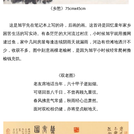
《乡愁》
75cmx45cm
这是旭宇先在笔记本上写的诗，后画的画。这首诗是回忆童年家乡
困苦生活的写实诗。有条茫茫的大河流过村庄，小时候旭宇就用搬网
逮过鱼，家中几间房屋每逢连续阴雨天就漏雨，河边有些滩地洒汗不
少，收获不多。图中刻意画棵老榆树，是因为旭宇小时候经常爬树撸
榆钱充饥。
《双老图》
老友席地话当年，六十甲子逝如烟。
可堪回首八千日，不曾再顾九重弦。
春风拂意气常盛，秋雨经心总萧然。
面对双松枝仍健，亦将坚贞献地天。