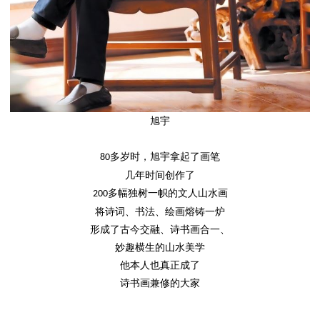
旭宇
多岁时，旭宇拿起了画笔
80
几年时间创作了
多幅独树一帜的文人山水画
200
将诗词、书法、绘画熔铸一炉
形成了古今交融、诗书画合一、
妙趣横生的山水美学
他本人也真正成了
诗书画兼修的大家