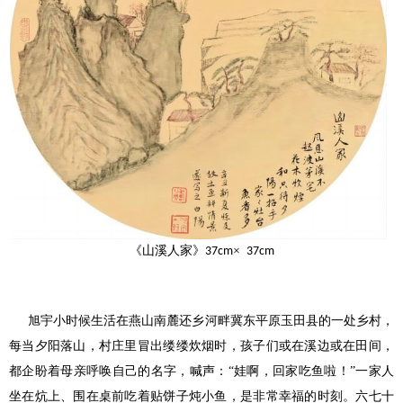
《山溪人家》
×
37cm
37cm
旭宇小时候生活在燕山南麓还乡河畔冀东平原玉田县的一处乡村，
每当夕阳落山，村庄里冒出缕缕炊烟时，孩子们或在溪边或在田间，
都企盼着母亲呼唤自己的名字，喊声：
“娃啊，回家吃鱼啦！”一家人
坐在炕上、围在桌前吃着贴饼子炖小鱼，是非常幸福的时刻。六七十