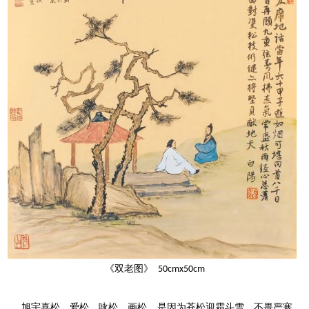
《双老图》
50cmx50cm
旭宇喜松、爱松、咏松、画松，是因为苍松迎霜斗雪，不畏严寒，