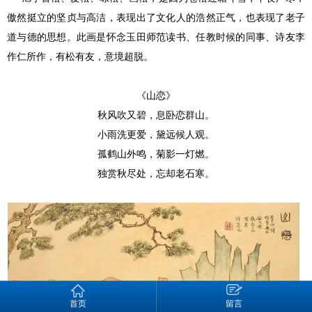
傲然挺立的坚贞与高洁，表现出了文化人的浩然正气，也表现了老子
道与德的思想。此画是怀念玉田师范读书、任教时候的同事、诗友李
作仁所作，有松有友，意境超脱。
《山恋》
秋风吹又碧，息卧恋群山。
小雨洗更爱，黛远候人观。
孤鹤山外鸣，菊影一灯燃。
独赏秋尽处，忘却老石寒。
首页
留言