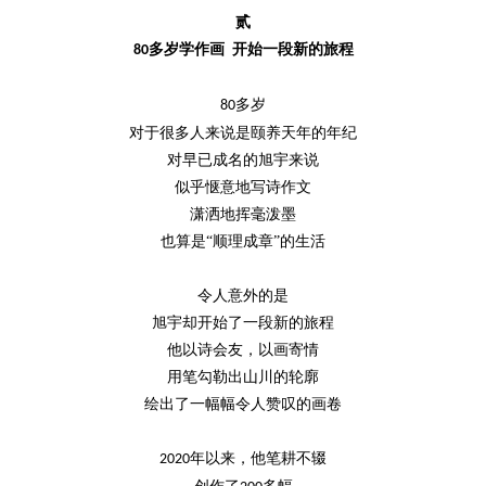
贰
开始一段新的旅程
多岁学作画
80
多岁
80
对于很多人来说是颐养天年的年纪
对早已成名的旭宇来说
似乎惬意地写诗作文
潇洒地挥毫泼墨
也算是
“顺理成章”的生活
令人意外的是
旭宇却开始了一段新的旅程
他以诗会友，以画寄情
用笔勾勒出山川的轮廓
绘出了一幅幅令人赞叹的画卷
年以来，他笔耕不辍
2020