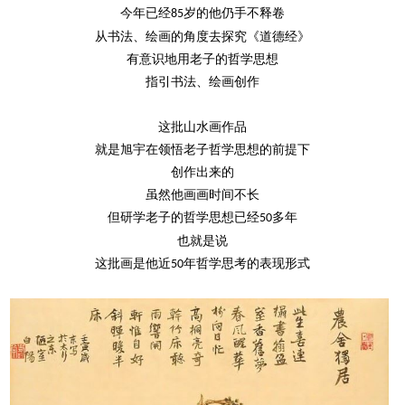
今年已经
岁的他仍手不释卷
85
从书法、绘画的角度去探究《道德经》
有意识地用老子的哲学思想
指引书法、绘画创作
这批山水画作品
就是旭宇在领悟老子哲学思想的前提下
创作出来的
虽然他画画时间不长
但研学老子的哲学思想已经
多年
50
也就是说
这批画是他近
年哲学思考的表现形式
50