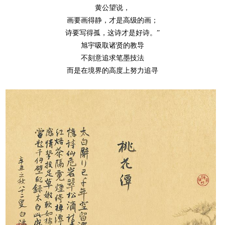
黄公望说，
画要画得静，才是高级的画；
诗要写得孤，这诗才是好诗。
”
旭宇吸取诸贤的教导
不刻意追求笔墨技法
而是在境界的高度上努力追寻