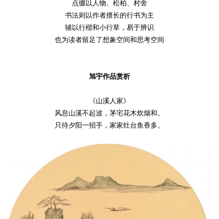
点缀以人物、松柏、村舍
书法则以作者擅长的行书为主
辅以行楷和小行草，易于辨识
也为读者留足了想象空间和思考空间
旭宇作品赏析
《山溪人家》
风息山溪不起波，茅宅花木炊烟和。
只待夕阳一招手，家家灶台鱼香多。