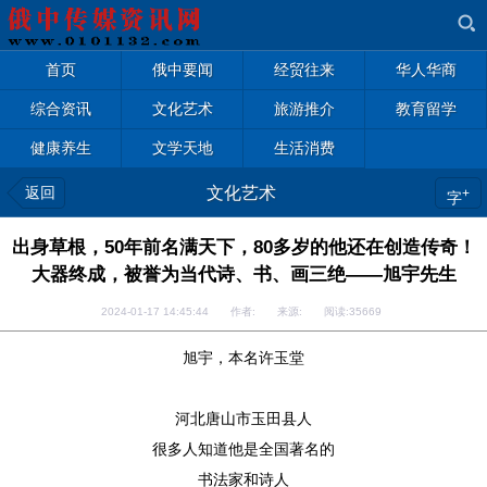
首页
俄中要闻
经贸往来
华人华商
综合资讯
文化艺术
旅游推介
教育留学
健康养生
文学天地
生活消费
返回
文化艺术
+
字
出身草根，50年前名满天下，80多岁的他还在创造传奇！
大器终成，被誉为当代诗、书、画三绝——旭宇先生
2024-01-17 14:45:44 作者: 来源: 阅读:
35669
旭宇，本名许玉堂
河北唐山市玉田县人
很多人知道他是全国著名的
书法家和诗人