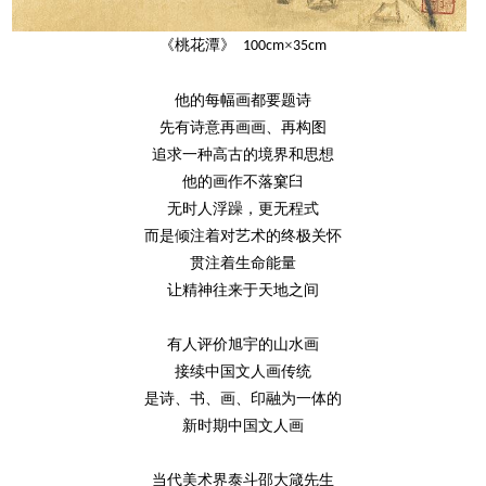
《桃花潭》
×
100cm
35cm
他的每幅画都要题诗
先有诗意再画画、再构图
追求一种高古的境界和思想
他的画作不落窠臼
无时人浮躁，更无程式
而是倾注着对艺术的终极关怀
贯注着生命能量
让精神往来于天地之间
有人评价旭宇的山水画
接续中国文人画传统
是诗、书、画、印融为一体的
新时期中国文人画
当代美术界泰斗邵大箴先生