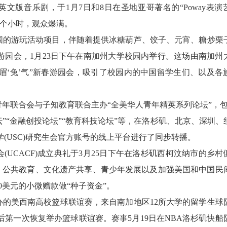
n Chamber”)英文版音乐剧，于1月7日和8日在圣地亚哥著名的“Poway表
三个小时，观众爆满。
的游玩活动项目，伴随着提供冰糖葫芦、饺子、元宵、糖炒栗
游园会，1月23日下午在南加州大学校园内举行。这场由南加州
的“扬眉‘兔’气”新春游园会，吸引了校园内的中国留学生们、以及各
青年联合会与子知教育联合主办“全美华人青年精英系列论坛”，包
坛”“金融创投论坛”“教育科技论坛”等，在洛杉矶、北京、深圳、
(USC)研究生会官方账号的线上平台进行了同步转播。
会(UCACF)成立典礼于3月25日下午在洛杉矶西柯汶纳市的乡村
公民参与、公共教育、文化遗产共享、青少年发展以及加强美国和中国民
00美元的小微赠款做“种子资金”。
的美西南高校篮球联谊赛，来自南加地区12所大学的留学生球
第一次恢复举办篮球联谊赛。赛事5月19日在NBA洛杉矶快船