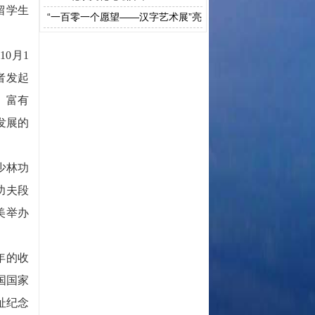
国留学生
问活动
“一百零一个愿望——汉字艺术展”亮
相意大利威尼斯展示中文之美
0月1
者发起
、富有
发展的
少林功
功夫段
美举办
年的收
国国家
址纪念