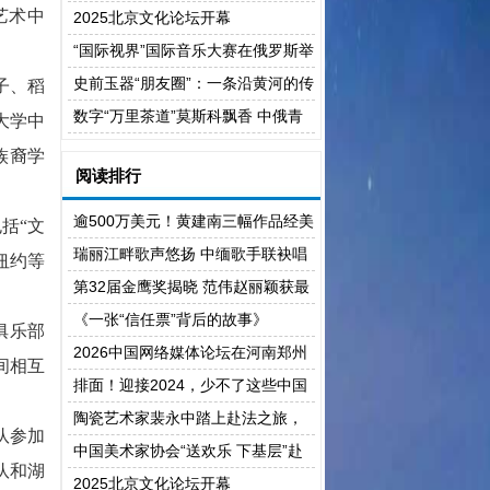
演艺术中
在广州南沙举行
2025北京文化论坛开幕
“国际视界”国际音乐大赛在俄罗斯举
行
史前玉器“朋友圈”：一条沿黄河的传
子、稻
播之路
数字“万里茶道”莫斯科飘香 中俄青
大学中
年学者对话合作新机遇
族裔学
阅读排行
逾500万美元！黄建南三幅作品经美
括“文
国资深鉴定师评估再创新高
瑞丽江畔歌声悠扬 中缅歌手联袂唱
纽约等
响“胞波”情
第32届金鹰奖揭晓 范伟赵丽颖获最
佳男女主角奖
《一张“信任票”背后的故事》
俱乐部
2026中国网络媒体论坛在河南郑州
间相互
开幕
排面！迎接2024，少不了这些中国
元素！
陶瓷艺术家裴永中踏上赴法之旅，
队参加
受邀参加中法交流活动
中国美术家协会“送欢乐 下基层”赴
队和湖
中铁建设集团西安东站项目开展慰
2025北京文化论坛开幕