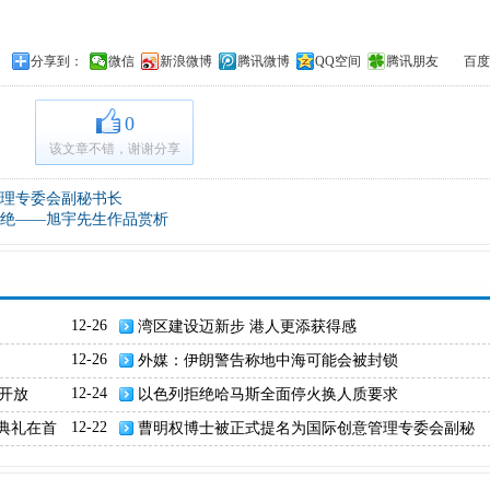
分享到：
微信
新浪微博
腾讯微博
QQ空间
腾讯朋友
百度
0
该文章不错，谢谢分享
理专委会副秘书长
绝——旭宇先生作品赏析
12-26
湾区建设迈新步 港人更添获得感
12-26
外媒：伊朗警告称地中海可能会被封锁
日开放
12-24
以色列拒绝哈马斯全面停火换人质要求
典礼在首
12-22
曹明权博士被正式提名为国际创意管理专委会副秘
书长