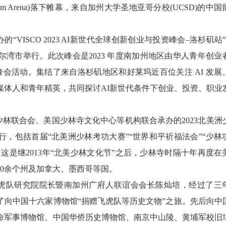
com Arena)落下帷幕，来自加州大学圣地亚哥分校(UCSD)的中
ISCO 2023 AI新世代全球创新创业与投资峰会–洛杉矶站”1
湾市举行。此次峰会是2023 年度南加州地区由华人青年创业
资峰会活动。集结了来自洛杉矶地区和好莱坞近百位关注 AI 发展
媒体人和青年精英，共同探讨AI新世代条件下创业、投资、职业
林联合会、美国少林寺文化中心等机构联合承办的2023北美洲
举行，包括首届“北美洲少林考功大赛”“世界和平祈福法会”“少林
。这是继2013年“北美少林文化节”之后，少林寺时隔十年再度在
0余个州及加拿大、墨西哥等国。
虎队研究院院长暨南加州广府人联谊会会长陈灿培，经过了三
启了向中国十六家博物馆“捐赠飞虎队等历史文物”之旅。先后向中
命军事博物馆、中国华侨历史博物馆、南京中山陵、黄埔军校旧