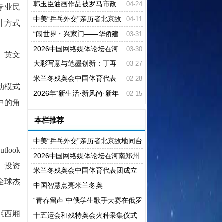
举行 意大利华侨品酒大师接棒非遗
韩玉臣油画作品被罗马市政
04-24
专业民
传承
府收藏
中美“乒乓外交”亲历者北京故
04-11
计方式
地同台挥拍
“闯世界・兴家门——华侨建
03-31
筑中的时代风华与家国担当”展览开
2026中国网络媒体论坛在河
03-30
、英文
幕
南郑州开幕
大彩写意与笔墨创新：丁再
03-27
献话张立大彩写意画派
米兰冬残奥会中国体育代表
02-28
动模式
团成立
2026年“新生活·新风尚·新年
02-15
中的角
画”美术创作展示活动在江西抚州开
本栏推荐
幕
中美“乒乓外交”亲历者北京故地同台
ook
挥拍
2026中国网络媒体论坛在河南郑州
家、投资
开幕
米兰冬残奥会中国体育代表团成立
全球杰
中国智慧点亮米兰冬奥
“青春留声”中俄学生歌手大赛在俄罗
《西厢
斯举行
十五运会和残特奥会火种采集仪式