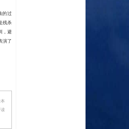
族的过
徒残杀
训，避
表演了
经本
请读