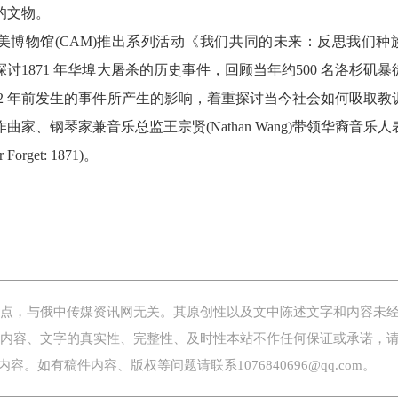
的文物。
华美博物馆(CAM)推出系列活动《我们共同的未来：反思我们种
1871 年华埠大屠杀的历史事件，回顾当年约500 名洛杉矶暴
152 年前发生的事件所产生的影响，着重探讨当今社会如何吸取教
、钢琴家兼音乐总监王宗贤(Nathan Wang)带领华裔音乐人
get: 1871)。
，与俄中传媒资讯网无关。其原创性以及文中陈述文字和内容未
内容、文字的真实性、完整性、及时性本站不作任何保证或承诺，
。如有稿件内容、版权等问题请联系1076840696@qq.com。