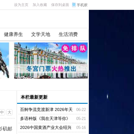
设为主页
加入收藏
保存到桌面
健康养生
文学天地
生活消费
本栏最新更新
百舸争流竞渡新津 2026年天
06-22
中
大
府端午龙舟会圆满收官
多语种版《我在天津等你》
05-21
歌曲发布
2026中国黄酒产业大会绍兴
05-16
杉矶邮