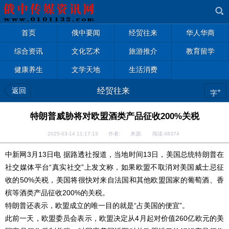
首页
俄中要闻
经贸往来
华人华商
综合资讯
文化艺术
旅游推介
教育留学
健康养生
文学天地
生活消费
返回
经贸往来
+
字
特朗普威胁将对欧盟酒类产品征收200%关税
2025-03-14 11:17:13 作者: 来源: 阅读:
48374
中新网3月13日电 据路透社报道，当地时间13日，美国总统特朗普在
社交媒体平台“真实社交”上发文称，如果欧盟不取消对美国威士忌征
收的50%关税，美国将很快对来自法国和其他欧盟国家的葡萄酒、香
槟等酒类产品征收200%的关税。
特朗普还表示，欧盟成立的唯一目的就是“占美国的便宜”。
此前一天，欧盟委员会表示，欧盟决定从4月起对价值260亿欧元的美