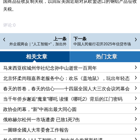
国商品征收反制关税，以回应美国近期对从欧盟进口的钢铝产品征收
关税。
评论:
0
上一条
下一条
外企观两会｜“人工智能+”，加出外
中国人民银行召开2025年信贷市场
企发展新机遇
工作会议
相关文章
热门文章
马来西亚槟城州华社纪念孙中山逝世一百周年
北京怀柔尚颐嘉养老服务中心：欢乐《盖地鼠》，玩出年轻态
春天的答卷，春天的信心——十四届全国人大三次会议闭幕会
侧记
当千年侨乡邂逅“魔童”哪吒 读懂《哪吒2》背后的江门密码
政协会闭幕，“新”中画出最大同心圆
俄称赫尔松州一市场遭袭 已致1死7伤
一圖睇全國人大常委會工作報告