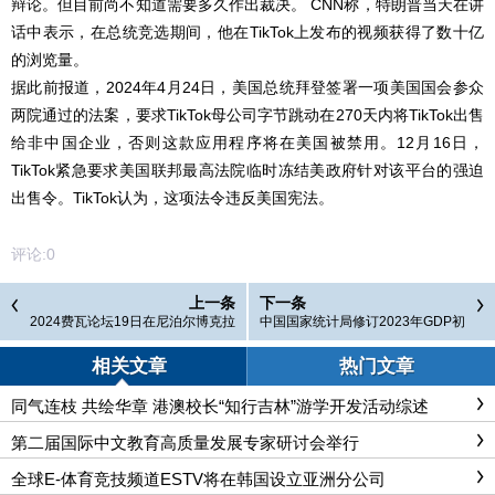
辩论。但目前尚不知道需要多久作出裁决。
CNN称，特朗普当天在讲
话中表示，在总统竞选期间，他在TikTok上发布的视频获得了数十亿
的浏览量。
据此前报道，2024年4月24日，美国总统拜登签署一项美国国会参众
两院通过的法案，要求TikTok母公司字节跳动在270天内将TikTok出售
给非中国企业，否则这款应用程序将在美国被禁用。12月16日，
TikTok紧急要求美国联邦最高法院临时冻结美政府针对该平台的强迫
出售令。TikTok认为，这项法令违反美国宪法。
评论:
0
上一条
下一条
2024费瓦论坛19日在尼泊尔博克拉
中国国家统计局修订2023年GDP初
费瓦湖畔举行
步核算数
相关文章
热门文章
同气连枝 共绘华章 港澳校长“知行吉林”游学开发活动综述
第二届国际中文教育高质量发展专家研讨会举行
全球E-体育竞技频道ESTV将在韩国设立亚洲分公司