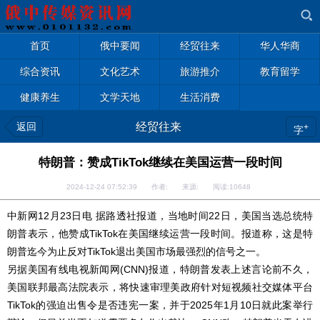
首页
俄中要闻
经贸往来
华人华商
综合资讯
文化艺术
旅游推介
教育留学
健康养生
文学天地
生活消费
返回
经贸往来
+
字
特朗普：赞成TikTok继续在美国运营一段时间
2024-12-24 07:52:39 作者: 来源: 阅读:
10648
中新网12月23日电 据路透社报道，当地时间22日，美国当选总统特
朗普表示，他赞成TikTok在美国继续运营一段时间。报道称，这是特
朗普迄今为止反对TikTok退出美国市场最强烈的信号之一。
另据美国有线电视新闻网(CNN)报道，特朗普发表上述言论前不久，
美国联邦最高法院表示，将快速审理美政府针对短视频社交媒体平台
TikTok的强迫出售令是否违宪一案，并于2025年1月10日就此案举行