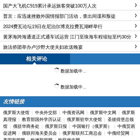
国产大飞机C919累计承运旅客突破100万人次
普京：应迅速挫败外国情报部门活动，查出间谍和叛徒
2024费瓦论坛19日在尼泊尔博克拉费瓦湖畔举行
黄茅海跨海通道正式通车试运营 江门至珠海车程缩短至约30分
钟
旅法侨团举办卢沙野大使夫妇欢送晚宴
相关评论
数据加载中...
数据加载中...
友情链接
俄罗斯大使馆
|
中央外交部
|
中俄资讯网
|
俄罗斯中文网
|
俄罗斯
真理报
|
教育部国外学历认证
|
俄罗斯驻华大使馆
|
圣彼得堡总领
馆
|
俄驻华商务处
|
俄罗斯日报
|
中国银行（俄罗斯）
|
中俄贸易
促进网
|
俄联邦海关委员会
|
俄罗斯联邦工商总会
|
中俄经贸网
|