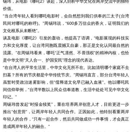
锡玮，从电影《哪吒2》谈起，深入剖析中华文化在两岸交流中的独特
价值。
“当台湾年轻人看到哪吒电影时，会自然想到我们供奉的三太子(台湾
民间对哪吒的称呼)。”周锡玮说，“600多万信众的香火，证明我们的
文化根系从未断绝”。
谈及电影《哪吒2》引发的轰动，他提高了语调，“电影展现的科技实
力和文化厚度，让台湾同胞既震撼又自豪，那正是文化认同最自然的
流露。”在周锡玮看来，哪吒“正气凛然、不畏强权”的精神内核，也恰
是中华文明“天人合一、护国安民”理念的现代表达。
“在台湾人的平常生活里，中华文化无所不在。比如清明哪个家庭不去
扫墓？所有的节庆都是中华传统节庆。”周锡玮直言，部分台湾年轻人
虽暂时受政治迷雾影响，但“儒释道文化早已融入血液”。他以哪吒民
间信仰举例，“台湾半数以上民众信奉道教，生活中处处可见中华文化
印记。”
周锡玮曾发起“时报金犊奖”，重在培养两岸创意人才，目前更进一步
推出“创意营”，让两岸年轻人共同合作。正因如此，他特别看重两岸
年轻人的合作，“只有一起合作，然后共同做成功一件事情，才会真正
造成两岸年轻人的融合。”