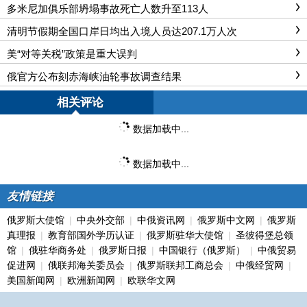
多米尼加俱乐部坍塌事故死亡人数升至113人
清明节假期全国口岸日均出入境人员达207.1万人次
美“对等关税”政策是重大误判
俄官方公布刻赤海峡油轮事故调查结果
相关评论
数据加载中...
数据加载中...
友情链接
俄罗斯大使馆
|
中央外交部
|
中俄资讯网
|
俄罗斯中文网
|
俄罗斯
真理报
|
教育部国外学历认证
|
俄罗斯驻华大使馆
|
圣彼得堡总领
馆
|
俄驻华商务处
|
俄罗斯日报
|
中国银行（俄罗斯）
|
中俄贸易
促进网
|
俄联邦海关委员会
|
俄罗斯联邦工商总会
|
中俄经贸网
|
美国新闻网
|
欧洲新闻网
|
欧联华文网