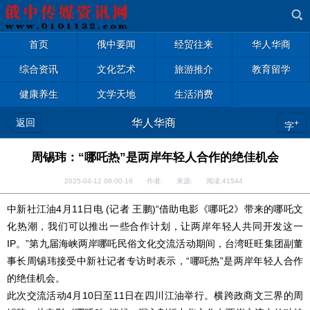
首页
俄中要闻
经贸往来
华人华商
综合资讯
文化艺术
旅游推介
教育留学
健康养生
文学天地
生活消费
返回
华人华商
+
字
周锡玮：“哪吒热”是两岸年轻人合作的绝佳机会
2025-04-12 08:00:16 作者: 来源: 阅读:
41544
中新社江油4月11日电 (记者 王鹏)“借助电影《哪吒2》带来的哪吒文
化热潮，我们可以推出一些合作计划，让两岸年轻人共同开发这一
IP。”第九届海峡两岸哪吒民俗文化交流活动期间，台湾旺旺集团副董
事长周锡玮接受中新社记者专访时表示，“哪吒热”是两岸年轻人合作
的绝佳机会。
此次交流活动4月10日至11日在四川江油举行。横跨政商文三界的周