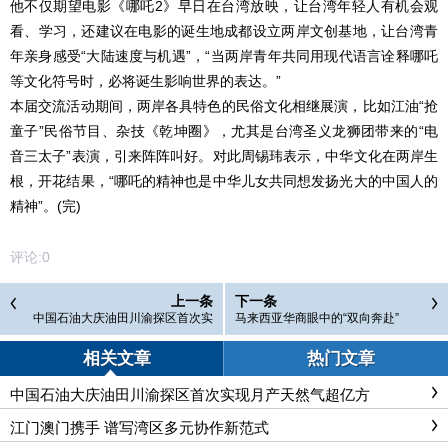
他不仅期望电影《哪吒2》早日在台湾放映，让台湾年轻人有机会观
看、学习，还建议在电影的诞生地成都设立两岸文创基地，让台湾青
年亲身感受“大陆速度与机遇”，“当两岸青年共同用现代语言诠释哪吒
等文化符号时，必将诞生影响世界的表达。”
本届交流活动期间，两岸各具特色的民俗文化相继展演，比如江油“抢
童子”民俗节目、杂技《乾坤圈》，尤其是台湾圣义龙狮团带来的“电
音三太子”表演，引来阵阵叫好。对此周锡玮表示，中华文化在两岸生
根，开花结果，“哪吒的精神也是中华儿女共同想发扬光大的中国人的
精神”。(完)
评论:
0
上一条
下一条
中国石油大庆油田川渝探区首次实
马来西亚华商眼中的“双向奔赴”
现月产天然气超亿方
相关文章
热门文章
中国石油大庆油田川渝探区首次实现月产天然气超亿方
江门澳门携手 谱写湾区多元协作新范式