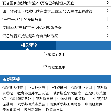
联合国称加沙地带逾2.3万名巴勒斯坦人死亡
四川雅砻江卡拉水电站完成大江截流 转入主体工程建设
“一带一路”上的爱情故事
美国华人“穿越”百年 以话剧致敬传奇
俄总统普京抵达楚科奇自治区视察
相关评论
数据加载中...
数据加载中...
友情链接
俄罗斯大使馆
|
中央外交部
|
中俄资讯网
|
俄罗斯中文网
|
俄罗斯
真理报
|
教育部国外学历认证
|
俄罗斯驻华大使馆
|
圣彼得堡总领
馆
|
俄驻华商务处
|
俄罗斯日报
|
中国银行（俄罗斯）
|
中俄贸易
促进网
|
俄联邦海关委员会
|
俄罗斯联邦工商总会
|
中俄经贸网
|
美国新闻网
|
欧洲新闻网
|
欧联华文网