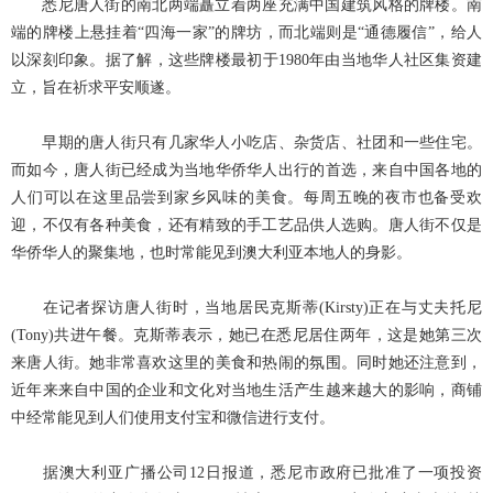
悉尼唐人街的南北两端矗立着两座充满中国建筑风格的牌楼。南
端的牌楼上悬挂着“四海一家”的牌坊，而北端则是“通德履信”，给人
以深刻印象。据了解，这些牌楼最初于1980年由当地华人社区集资建
立，旨在祈求平安顺遂。
早期的唐人街只有几家华人小吃店、杂货店、社团和一些住宅。
而如今，唐人街已经成为当地华侨华人出行的首选，来自中国各地的
人们可以在这里品尝到家乡风味的美食。每周五晚的夜市也备受欢
迎，不仅有各种美食，还有精致的手工艺品供人选购。唐人街不仅是
华侨华人的聚集地，也时常能见到澳大利亚本地人的身影。
在记者探访唐人街时，当地居民克斯蒂(Kirsty)正在与丈夫托尼
(Tony)共进午餐。克斯蒂表示，她已在悉尼居住两年，这是她第三次
来唐人街。她非常喜欢这里的美食和热闹的氛围。同时她还注意到，
近年来来自中国的企业和文化对当地生活产生越来越大的影响，商铺
中经常能见到人们使用支付宝和微信进行支付。
据澳大利亚广播公司12日报道，悉尼市政府已批准了一项投资