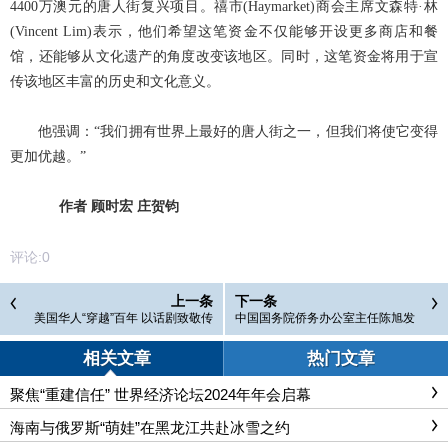
4400万澳元的唐人街复兴项目。禧市(Haymarket)商会主席文森特·林
(Vincent Lim)表示，他们希望这笔资金不仅能够开设更多商店和餐
馆，还能够从文化遗产的角度改变该地区。同时，这笔资金将用于宣
传该地区丰富的历史和文化意义。
他强调：“我们拥有世界上最好的唐人街之一，但我们将使它变得
更加优越。”
作者 顾时宏 庄贺钧
评论:
0
上一条
下一条
美国华人“穿越”百年 以话剧致敬传
中国国务院侨务办公室主任陈旭发
奇
表新春贺词
相关文章
热门文章
聚焦“重建信任” 世界经济论坛2024年年会启幕
海南与俄罗斯“萌娃”在黑龙江共赴冰雪之约