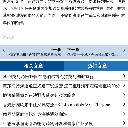
普京补充说，在这方面，对联邦安全局边防部门提出特别要求。他表
示：“你们的任务是继续增加边防机关的技术装备程度和机动性，并为
其配备训练有素的人员。当然，还需要协调好与军队和其他相关机构
单位的协作。”
评论:
0
上一条
下一条
俄罗斯两艘油轮刻赤海峡遇险搁浅
俄罗斯十个地区全面禁止加密货币
挖矿
相关文章
热门文章
2024费瓦论坛19日在尼泊尔博克拉费瓦湖畔举行
黄茅海跨海通道正式通车试运营 江门至珠海车程缩短至约30分
钟
旅法侨团举办卢沙野大使夫妇欢送晚宴
香港新闻联来浙江采风交流HKF Journalists Visit Zhejiang
俄罗斯两艘油轮刻赤海峡遇险搁浅
生态医学理论引领靶向药物研发和健康产业发展